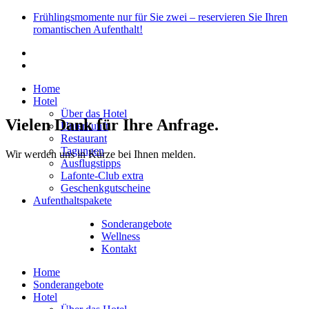
Skip
Frühlingsmomente nur für Sie zwei – reservieren Sie Ihren
to
romantischen Aufenthalt!
content
Home
Hotel
Über das Hotel
Vielen Dank für Ihre Anfrage.
Unterkunft
Restaurant
Tagungen
Wir werden uns in Kürze bei Ihnen melden.
Ausflugstipps
Lafonte-Club extra
Geschenkgutscheine
Aufenthaltspakete
Sonderangebote
Wellness
Kontakt
Home
Sonderangebote
Hotel