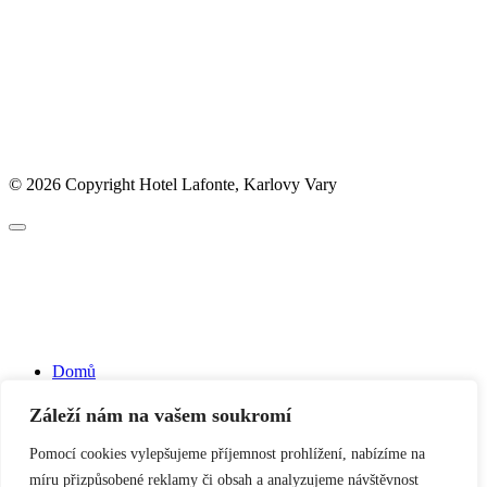
© 2026 Copyright Hotel Lafonte, Karlovy Vary
Domů
Akční nabídka
Hotel
Záleží nám na vašem soukromí
O hotelu
Ubytování
Pomocí cookies vylepšujeme příjemnost prohlížení, nabízíme na
Restaurace
míru přizpůsobené reklamy či obsah a analyzujeme návštěvnost