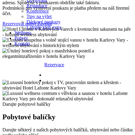
Ubytování
adresu. Společně s poukazem obdržíte také fakturu.
Restaurace
Podmínkou pro vystavení poukazu je platba předem na náš firemní
Konference
účet.
Tipy na výlet
Dárkové poukazy
Rezervovat pobyt
Zavolat
Lafonte klub extra
Wellness
Pobyty
Kontakt
Rezervace
Darujte pobytové balíčky
Pobytové balíčky
Darujte některý z našich pobytových balíčků, ubytování nebo částku