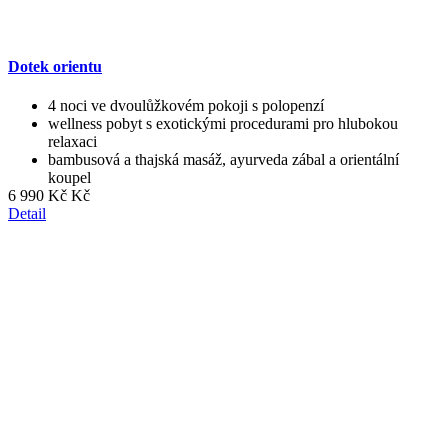
Dotek orientu
4 noci ve dvoulůžkovém pokoji s polopenzí
wellness pobyt s exotickými procedurami pro hlubokou
relaxaci
bambusová a thajská masáž, ayurveda zábal a orientální
koupel
6 990 Kč Kč
Detail