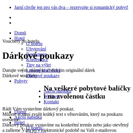
Skip
Jarní chvíle jen pro vás dva – rezervujte si romantický pobyt!
to
content
Domů
Hotel
Vouchery do hotelu
O hotelu
Ubytování
Dárkové poukazy
Restaurace
Konference
Tipy na výlet
Darujte svým známým a blízkým originální dárek
Lafonte klub extra
Dárkové vouchery
Dárkové poukazy
Pobyty
Na veškeré pobytové balíčky
Akční nabídka
i na zvolenou částku
Wellness
Kontakt
Rádi Vám vystavíme dárkový poukaz.
Domů
Můžete si sami zvolit krátký text s věnováním, který na poukazu
Akční nabídka
uvedeme.
Hotel
Dárkový poukaz vystavíme na konkrétní termín nebo jako otevřený
O hotelu
a zašleme Vám jej v elektronické podobě na Vaši e-mailovou