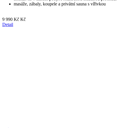
masáže, zábaly, koupele a privátní sauna s vířivkou
9 990 Kč Kč
Detail