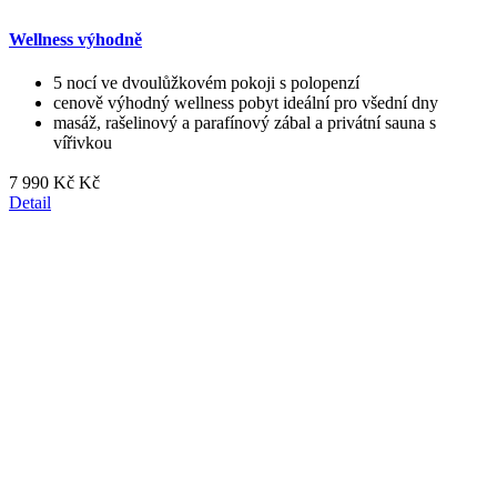
Wellness výhodně
5 nocí ve dvoulůžkovém pokoji s polopenzí
cenově výhodný wellness pobyt ideální pro všední dny
masáž, rašelinový a parafínový zábal a privátní sauna s
vířivkou
7 990 Kč Kč
Detail