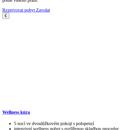
podle vašeho přání.
Rezervovat pobyt
Zavolat
Wellness kúra
5 nocí ve dvoulůžkovém pokoji s polopenzí
intenzivní wellness pobyt s rozšířenou skladbou procedur