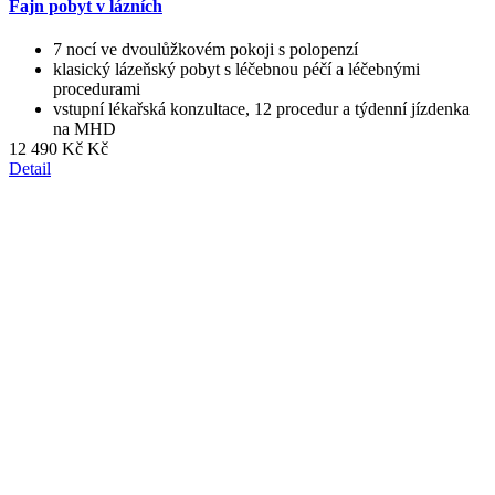
Fajn pobyt v lázních
7 nocí ve dvoulůžkovém pokoji s polopenzí
klasický lázeňský pobyt s léčebnou péčí a léčebnými
procedurami
vstupní lékařská konzultace, 12 procedur a týdenní jízdenka
na MHD
12 490 Kč Kč
Detail