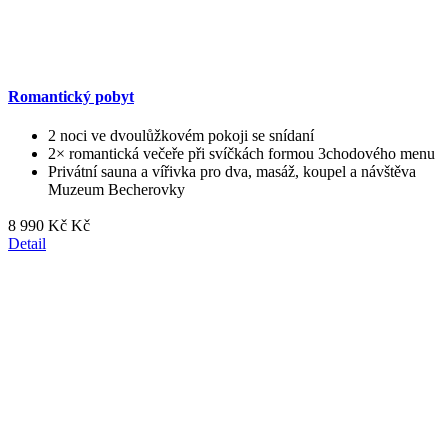
Romantický pobyt
2 noci ve dvoulůžkovém pokoji se snídaní
2× romantická večeře při svíčkách formou 3chodového menu
Privátní sauna a vířivka pro dva, masáž, koupel a návštěva
Muzeum Becherovky
8 990 Kč Kč
Detail